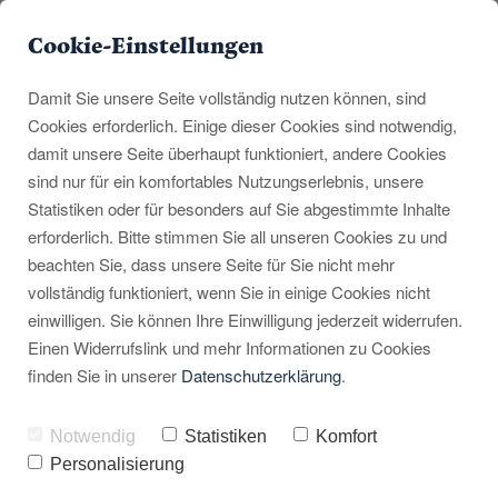
Willkommen bei Rummelpott
Cookie-Einstellungen
Unsere Homepage und unsere Touren sind zur Zeit noch im
Winterschlaf. Ab März 2024 gehen wir wieder auf Tour, sobald die
Damit Sie unsere Seite vollständig nutzen können, sind
Touren buchbar sind, findet ihr hier auch die vollständige Seite
Cookies erforderlich. Einige dieser Cookies sind notwendig,
wieder.
damit unsere Seite überhaupt funktioniert, andere Cookies
sind nur für ein komfortables Nutzungserlebnis, unsere
Statistiken oder für besonders auf Sie abgestimmte Inhalte
erforderlich. Bitte stimmen Sie all unseren Cookies zu und
beachten Sie, dass unsere Seite für Sie nicht mehr
vollständig funktioniert, wenn Sie in einige Cookies nicht
einwilligen. Sie können Ihre Einwilligung jederzeit widerrufen.
Einen Widerrufslink und mehr Informationen zu Cookies
finden Sie in unserer
Datenschutzerklärung
.
Notwendig
Statistiken
Komfort
Personalisierung